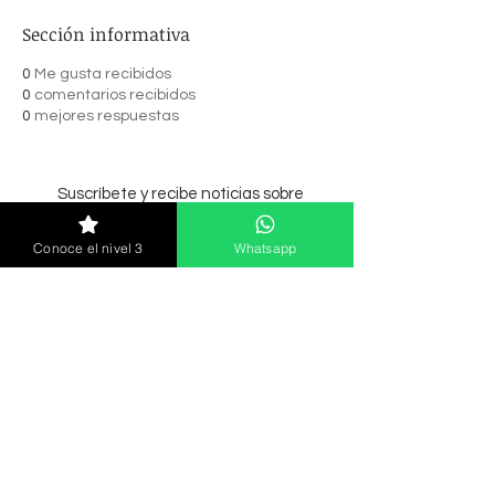
Sección informativa
0
Me gusta recibidos
0
comentarios recibidos
0
mejores respuestas
Suscríbete y recibe noticias sobre
cursos, lanzamiento y más.
Conoce el nivel 3
Whatsapp
Enviar
© 2021 MC Nails Academia