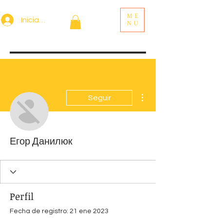
ME
Iniciar sesión
NU
Más acciones
Seguir
Егор Данилюк
Perfil
Fecha de registro: 21 ene 2023