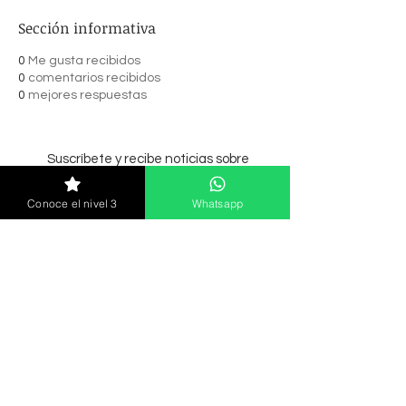
Sección informativa
0
Me gusta recibidos
0
comentarios recibidos
0
mejores respuestas
Suscríbete y recibe noticias sobre
cursos, lanzamiento y más.
Conoce el nivel 3
Whatsapp
Enviar
© 2021 MC Nails Academia