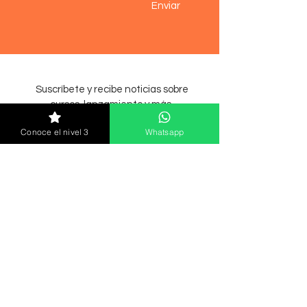
Enviar
Suscríbete y recibe noticias sobre
cursos, lanzamiento y más.
Conoce el nivel 3
Whatsapp
Enviar
© 2021 MC Nails Academia