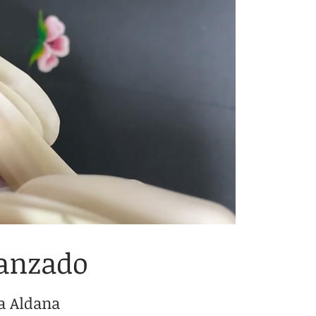
vanzado
a Aldana