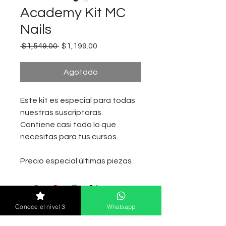
Academy Kit MC
Nails
Precio
Precio
 $1,549.00 
$1,199.00
de
oferta
Agotado
Este kit es especial para todas
nuestras suscriptoras.
Contiene casi todo lo que
necesitas para tus cursos.
Precio especial últimas piezas
Conoce el nivel 3
Whatsapp
Suscríbete y recibe noticias sobre