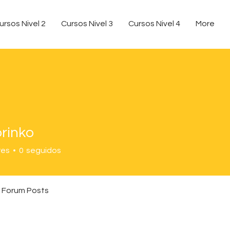
ursos Nivel 2
Cursos Nivel 3
Cursos Nivel 4
More
orinko
res
0
seguidos
Forum Posts