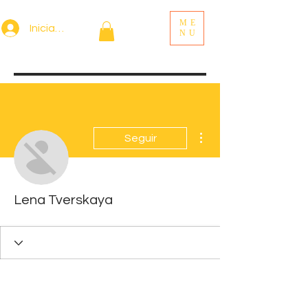
ME
Iniciar sesión
NU
Más acciones
Seguir
Lena Tverskaya