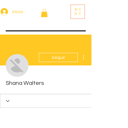
ME
Iniciar sesión
NU
Más acciones
Seguir
Shana Walters