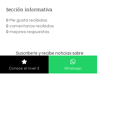
Sección informativa
0
Me gusta recibidos
0
comentarios recibidos
0
mejores respuestas
Suscríbete y recibe noticias sobre
cursos, lanzamiento y más.
Conoce el nivel 3
Whatsapp
Enviar
© 2021 MC Nails Academia