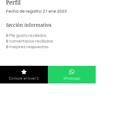
Perfil
Fecha de registro: 21 ene 2023
Sección informativa
0
Me gusta recibidos
0
comentarios recibidos
0
mejores respuestas
Suscríbete y recibe noticias sobre
cursos, lanzamiento y más.
Conoce el nivel 3
Whatsapp
Enviar